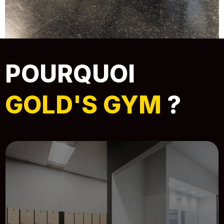
POURQUOI
GOLD'S GYM
?