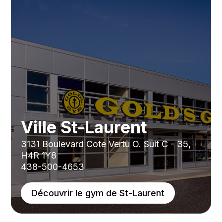
Ville St-Laurent
3131 Boulevard Cote Vertu O. Suit C - 35,
H4R 1Y8
438-500-4653
Découvrir le gym de St-Laurent